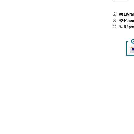
🚛 Livra
💳 Paiem
📞 Répo