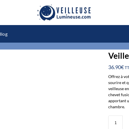
Blog
Veill
36.90
€
T
Offrez à vo
sourire et 
veilleuse e
chevet fusi
apportant u
chambre.