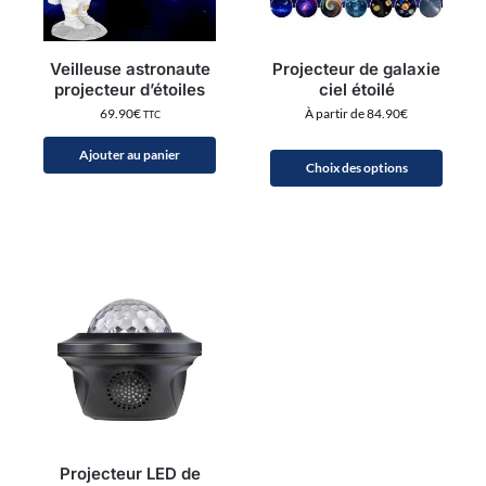
Veilleuse astronaute
Projecteur de galaxie
projecteur d’étoiles
ciel étoilé
69.90
€
À partir de
84.90
€
TTC
Ajouter au panier
Choix des options
Projecteur LED de